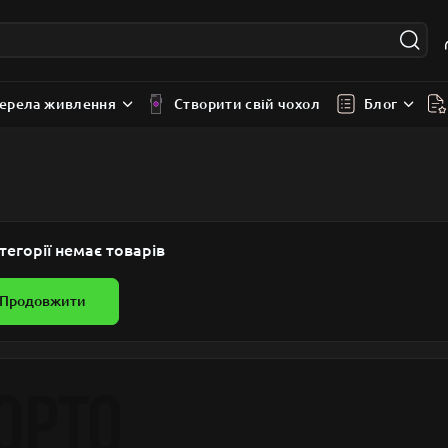
ерела живлення
Створити свій чохол
Блог
в
тегорії немає товарів
Продовжити