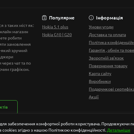
Умови угоди
Популярне
Інформація
 з таких міст як:
Nokia 5.1 plus
Умови угоди
Онлайн магазин
Nokia G10 | G20
Доставка та оплата
ете робити
Політика конфіденційн
яти замовлення
Гарантія , обмін та по
ь-який зручний
неджери
Зворотній зв'язок
 через чат та по
Повернення товару
очим графіком.
Карта сайту
Виробники
Подарункові сертифік
Акції
ктів
 для забезпечення комфортної роботи користувача. Продовжуючи пе
 cookies згідно з нашою Політикою конфіденційності.
Детальніше