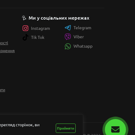
Ми у соціальних мережах
Telegram
Instagram
Viber
Tik Tok
ості
Whatsapp
вернення
ати
регляд сторінок, ви
Прийняти