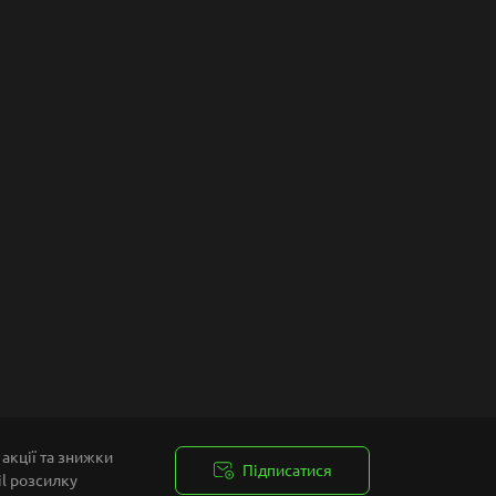
акції та знижки
Підписатися
il розсилку