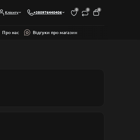
0
0
0
Клієнту
+380976440406
Про нас
Відгуки про магазин