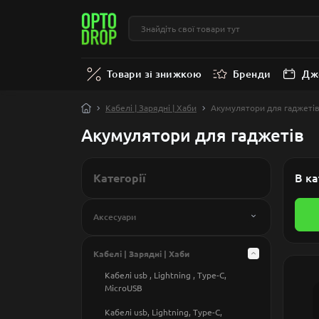
Товари зі знижкою
Бренди
Дж
Кабелі | Зарядні | Хаби
Акумулятори для гаджеті
Акумулятори для гаджетів
Категорії
В ка
Аксесуари
Аксесуари для розумних годинникiв і
фітнес трекерів
Кабелі | Зарядні | Хаби
Моноподи | триподи | штативи
Кабелі usb , Lightning , Type-C,
MicroUSB
Смарт-брелоки
Кабелі usb, Lightning, Type-C,