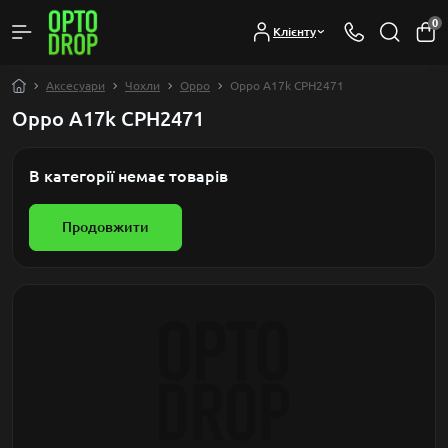
0
Клієнту
Аксесуари
Чохли
Oppo
Oppo A17k CPH2471
Oppo A17k CPH2471
В категорії немає товарів
Продовжити